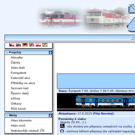
..
:. Projekty
Aktuality
Články
Atlas drah
Fotogalerie
Kalendář akcí
Přihlášky na akce
Seznam tratí
Trasa:
Šumperk 7.00, Uničov 7.39-7.45, Olomouc hl.
Řazení vlaků
eShop
Odkazy
RSS kanál
Aktualizace:
17.6.2015 (
Filip Novotný
)
:. Weby
Poznámky k vlaku:
Atlas lokomotiv
Nejede 25.XII., 1.I.
Atlas vozů
- vůz vhodný pro přepravu cestujících na vozíku,
Nejkrásnější nádraží ČR
- úschova během přepravy (do vyčerpání kapacity)