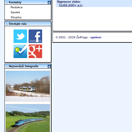
Dopravce vlaku:
:. Kontakty
České dráhy, a.s.
;
Redakce
Spolek
Skupiny
:. Sledujte nás
© 2001 - 2026 ŽelPage -
správci
:. Nejnovější fotografie