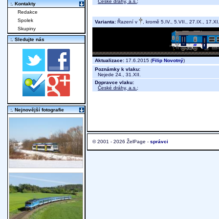
České dráhy, a.s.
;
:. Kontakty
Redakce
Spolek
Varianta:
Řazení v
, kromě 5.IV., 5.VII., 27.IX., 17.XI
Skupiny
:. Sledujte nás
Aktualizace:
17.6.2015 (
Filip Novotný
)
Poznámky k vlaku:
Nejede 24., 31.XII.
Dopravce vlaku:
České dráhy, a.s.
;
:. Nejnovější fotografie
© 2001 - 2026 ŽelPage -
správci