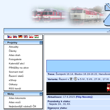
..
:. Projekty
Aktuality
Články
Atlas drah
Fotogalerie
Kalendář akcí
Přihlášky na akce
Seznam tratí
Trasa:
Šumperk 16.14, Bludov 16.19-16.22, Hanušovi
Řazení vlaků
Varianta:
Řazení v
,
a 5.IV., 5.VII., 27.IX., 17.XI.
eShop
Odkazy
RSS kanál
:. Weby
Aktualizace:
17.6.2015 (
Filip Novotný
)
Atlas lokomotiv
Poznámky k vlaku:
Atlas vozů
Nejede 24., 31.XII.
Nejkrásnější nádraží ČR
Dopravce vlaku: