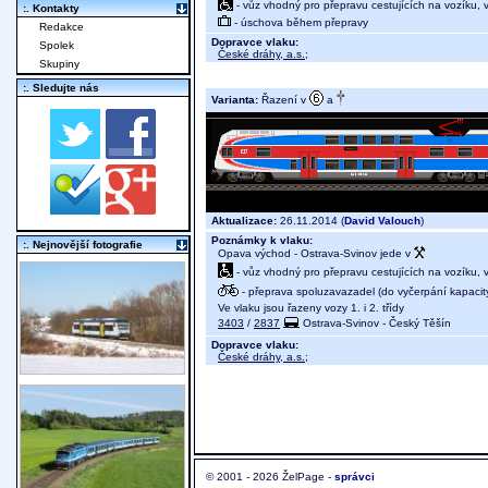
- vůz vhodný pro přepravu cestujících na vozíku,
:. Kontakty
- úschova během přepravy
Redakce
Dopravce vlaku:
Spolek
České dráhy, a.s.
;
Skupiny
:. Sledujte nás
Varianta:
Řazení v
a
Aktualizace:
26.11.2014 (
David Valouch
)
Poznámky k vlaku:
:. Nejnovější fotografie
Opava východ - Ostrava-Svinov jede v
- vůz vhodný pro přepravu cestujících na vozíku,
- přeprava spoluzavazadel (do vyčerpání kapacit
Ve vlaku jsou řazeny vozy 1. i 2. třídy
3403
/
2837
Ostrava-Svinov - Český Těšín
Dopravce vlaku:
České dráhy, a.s.
;
© 2001 - 2026 ŽelPage -
správci