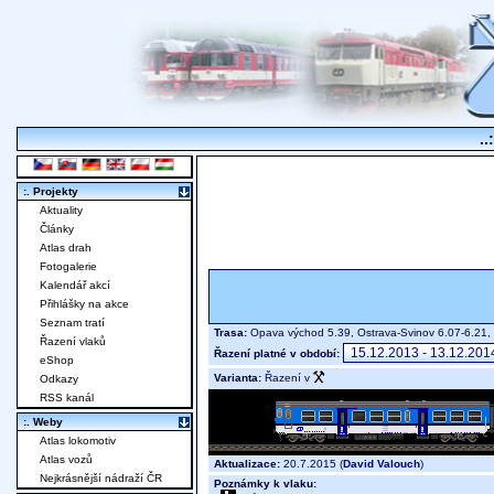
..
:. Projekty
Aktuality
Články
Atlas drah
Fotogalerie
Kalendář akcí
Přihlášky na akce
Seznam tratí
Trasa:
Opava východ 5.39, Ostrava-Svinov 6.07-6.21,
Řazení vlaků
Řazení platné v období:
eShop
Varianta:
Řazení v
Odkazy
RSS kanál
:. Weby
Atlas lokomotiv
Atlas vozů
Aktualizace:
20.7.2015 (
David Valouch
)
Nejkrásnější nádraží ČR
Poznámky k vlaku: