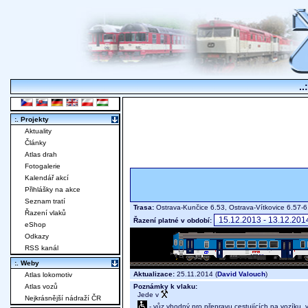
..
:. Projekty
Aktuality
Články
Atlas drah
Fotogalerie
Kalendář akcí
Přihlášky na akce
Seznam tratí
Trasa:
Ostrava-Kunčice 6.53, Ostrava-Vítkovice 6.57-
Řazení vlaků
Řazení platné v období:
eShop
Odkazy
RSS kanál
:. Weby
Aktualizace:
25.11.2014 (
David Valouch
)
Atlas lokomotiv
Poznámky k vlaku:
Atlas vozů
Jede v
Nejkrásnější nádraží ČR
- vůz vhodný pro přepravu cestujících na vozíku,