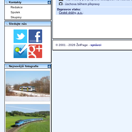
:. Kontakty
- úschova během přepravy
Redakce
Dopravce vlaku:
Spolek
České dráhy, a.s.
;
Skupiny
:. Sledujte nás
© 2001 - 2026 ŽelPage -
správci
:. Nejnovější fotografie