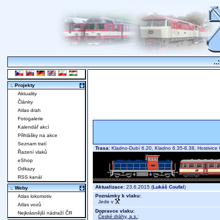
..
:. Projekty
Aktuality
Články
Atlas drah
Fotogalerie
Kalendář akcí
Přihlášky na akce
Seznam tratí
Trasa:
Kladno-Dubí 6.20, Kladno 6.35-6.38, Hostivic
Řazení vlaků
eShop
Odkazy
RSS kanál
Aktualizace:
23.6.2015 (
Lukáš Coufal
)
:. Weby
Poznámky k vlaku:
Atlas lokomotiv
Jede v
Atlas vozů
Dopravce vlaku:
Nejkrásnější nádraží ČR
České dráhy, a.s.
;