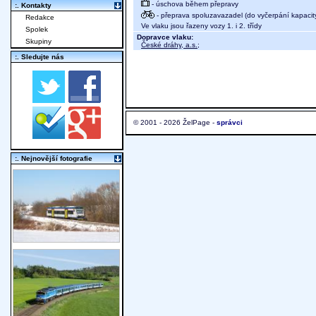
- úschova během přepravy
:. Kontakty
- přeprava spoluzavazadel (do vyčerpání kapacit
Redakce
Ve vlaku jsou řazeny vozy 1. i 2. třídy
Spolek
Dopravce vlaku:
Skupiny
České dráhy, a.s.
;
:. Sledujte nás
© 2001 - 2026 ŽelPage -
správci
:. Nejnovější fotografie