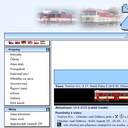
..
:. Projekty
Aktuality
Články
Atlas drah
Fotogalerie
Kalendář akcí
Přihlášky na akce
Seznam tratí
Trasa:
Trutnov hl.n. 4.17, Stará Paka 5.19-5.30, Chlu
Řazení vlaků
eShop
Odkazy
RSS kanál
Aktualizace:
16.6.2015 (
Lukáš Coufal
)
:. Weby
Poznámky k vlaku:
Atlas lokomotiv
Trutnov hl.n. - Chlumec nad Cidlinou jede v
,
a 2
Atlas vozů
Chlumec nad Cidlinou - Kolín nejede 25., 26.XII., 1.I.
Nejkrásnější nádraží ČR
- vůz vhodný pro přepravu cestujících na vozíku,