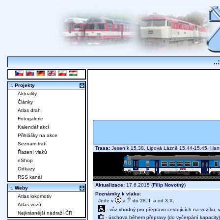
..
:. Projekty
Aktuality
Články
Atlas drah
Fotogalerie
Kalendář akcí
Přihlášky na akce
Seznam tratí
Trasa:
Jeseník 15.38, Lipová Lázně 15.44-15.45, Han
Řazení vlaků
eShop
Odkazy
RSS kanál
Aktualizace:
17.6.2015 (
Filip Novotný
)
:. Weby
Poznámky k vlaku:
Atlas lokomotiv
Jede v
a
do 28.II. a od 3.X.
Atlas vozů
- vůz vhodný pro přepravu cestujících na vozíku,
Nejkrásnější nádraží ČR
- úschova během přepravy (do vyčerpání kapacity)