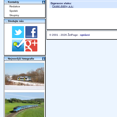
:. Kontakty
Dopravce vlaku:
České dráhy, a.s.
;
Redakce
Spolek
Skupiny
:. Sledujte nás
© 2001 - 2026 ŽelPage -
správci
:. Nejnovější fotografie