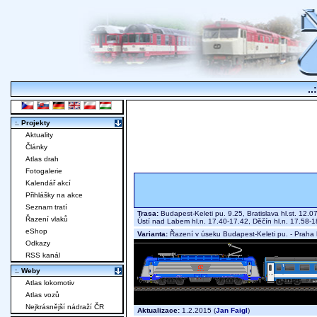
..
:. Projekty
Aktuality
Články
Atlas drah
Fotogalerie
Kalendář akcí
Přihlášky na akce
Seznam tratí
Trasa:
Budapest-Keleti pu. 9.25, Bratislava hl.st. 12.0
Řazení vlaků
Ústí nad Labem hl.n. 17.40-17.42, Děčín hl.n. 17.58-
eShop
Varianta:
Řazení v úseku Budapest-Keleti pu. - Praha h
Odkazy
RSS kanál
:. Weby
Atlas lokomotiv
Atlas vozů
Nejkrásnější nádraží ČR
Aktualizace:
1.2.2015 (
Jan Faigl
)