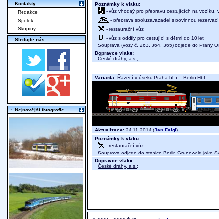
:. Kontakty
Poznámky k vlaku:
- vůz vhodný pro přepravu cestujících na vozíku,
Redakce
- přeprava spoluzavazadel s povinnou rezervací m
Spolek
Skupiny
- restaurační vůz
- vůz s oddíly pro cestující s dětmi do 10 let
:. Sledujte nás
Souprava (vozy č. 263, 364, 365) odjede do Prahy ON
Dopravce vlaku:
České dráhy, a.s.
;
Varianta:
Řazení v úseku Praha hl.n. - Berlin Hbf
:. Nejnovější fotografie
Aktualizace:
24.11.2014 (
Jan Faigl
)
Poznámky k vlaku:
- restaurační vůz
Souprava odjede do stanice Berlin-Grunewald jako S
Dopravce vlaku:
České dráhy, a.s.
;