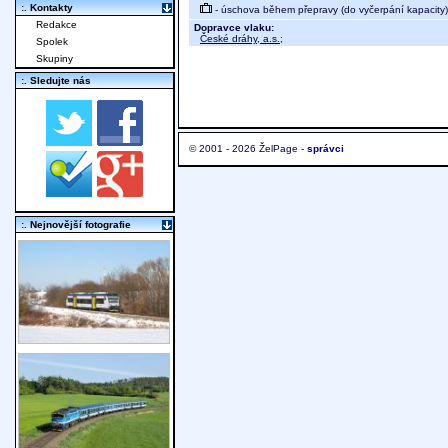
:. Kontakty
- úschova během přepravy (do vyčerpání kapacity)
Redakce
Dopravce vlaku:
České dráhy, a.s.
;
Spolek
Skupiny
:. Sledujte nás
© 2001 - 2026 ŽelPage -
správci
:. Nejnovější fotografie