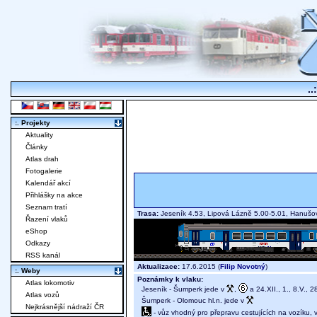
..
:. Projekty
Aktuality
Články
Atlas drah
Fotogalerie
Kalendář akcí
Přihlášky na akce
Seznam tratí
Trasa:
Jeseník 4.53, Lipová Lázně 5.00-5.01, Hanušov
Řazení vlaků
eShop
Odkazy
RSS kanál
Aktualizace:
17.6.2015 (
Filip Novotný
)
:. Weby
Poznámky k vlaku:
Atlas lokomotiv
Jeseník - Šumperk jede v
,
a 24.XII., 1., 8.V., 2
Atlas vozů
Šumperk - Olomouc hl.n. jede v
Nejkrásnější nádraží ČR
- vůz vhodný pro přepravu cestujících na vozíku,