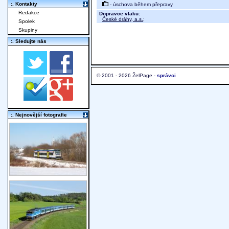
:. Kontakty
- úschova během přepravy
Redakce
Dopravce vlaku:
České dráhy, a.s.
;
Spolek
Skupiny
:. Sledujte nás
© 2001 - 2026 ŽelPage -
správci
:. Nejnovější fotografie