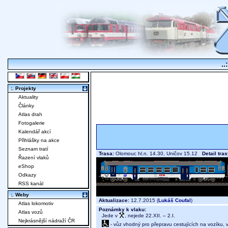
..
:. Projekty
Aktuality
Články
Atlas drah
Fotogalerie
Kalendář akcí
Přihlášky na akce
Seznam tratí
Trasa:
Olomouc hl.n. 14.30, Uničov 15.12
Detail tra
Řazení vlaků
eShop
Odkazy
RSS kanál
:. Weby
Aktualizace:
12.7.2015 (
Lukáš Coufal
)
Atlas lokomotiv
Poznámky k vlaku:
Atlas vozů
Jede v
, nejede 22.XII. – 2.I.
Nejkrásnější nádraží ČR
- vůz vhodný pro přepravu cestujících na vozíku,