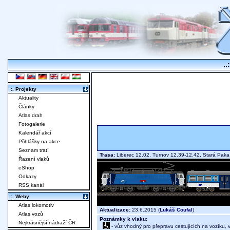
..
:. Projekty
Aktuality
Články
Atlas drah
Fotogalerie
Kalendář akcí
Přihlášky na akce
Seznam tratí
Trasa:
Liberec 12.02, Turnov 12.39-12.42, Stará Paka
Řazení vlaků
eShop
Odkazy
RSS kanál
:. Weby
Atlas lokomotiv
Aktualizace:
23.6.2015 (
Lukáš Coufal
)
Atlas vozů
Poznámky k vlaku:
Nejkrásnější nádraží ČR
- vůz vhodný pro přepravu cestujících na vozíku,