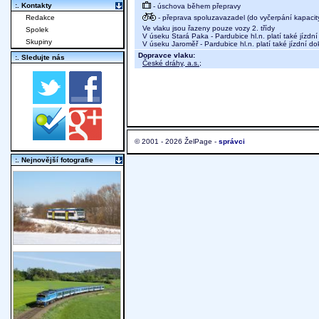
:. Kontakty
- úschova během přepravy
- přeprava spoluzavazadel (do vyčerpání kapacit
Redakce
Ve vlaku jsou řazeny pouze vozy 2. třídy
Spolek
V úseku Stará Paka - Pardubice hl.n. platí také jízd
Skupiny
V úseku Jaroměř - Pardubice hl.n. platí také jízdní d
Dopravce vlaku:
:. Sledujte nás
České dráhy, a.s.
;
© 2001 - 2026 ŽelPage -
správci
:. Nejnovější fotografie