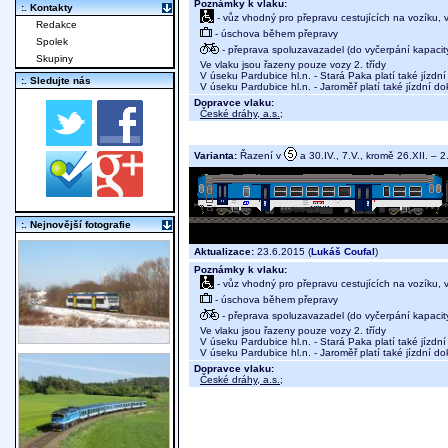
Poznámky k vlaku:
:. Kontakty
- vůz vhodný pro přepravu cestujících na vozíku,
Redakce
- úschova během přepravy
Spolek
- přeprava spoluzavazadel (do vyčerpání kapacit
Skupiny
Ve vlaku jsou řazeny pouze vozy 2. třídy
V úseku Pardubice hl.n. - Stará Paka platí také jízd
:. Sledujte nás
V úseku Pardubice hl.n. - Jaroměř platí také jízdní d
Dopravce vlaku:
České dráhy, a.s.
;
Varianta:
Řazení v
a 30.IV., 7.V., kromě 26.XII. – 2.I
:. Nejnovější fotografie
Aktualizace:
23.6.2015 (
Lukáš Coufal
)
Poznámky k vlaku:
- vůz vhodný pro přepravu cestujících na vozíku,
- úschova během přepravy
- přeprava spoluzavazadel (do vyčerpání kapacit
Ve vlaku jsou řazeny pouze vozy 2. třídy
V úseku Pardubice hl.n. - Stará Paka platí také jízd
V úseku Pardubice hl.n. - Jaroměř platí také jízdní d
Dopravce vlaku:
České dráhy, a.s.
;