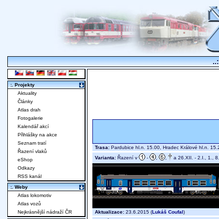
..
:. Projekty
Aktuality
Články
Atlas drah
Fotogalerie
Kalendář akcí
Přihlášky na akce
Seznam tratí
Trasa:
Pardubice hl.n. 15.00, Hradec Králové hl.n. 1
Řazení vlaků
Varianta:
Řazení v
-
,
,
a 26.XII. - 2.I., 1., 
eShop
Odkazy
RSS kanál
:. Weby
Atlas lokomotiv
Atlas vozů
Aktualizace:
23.6.2015 (
Lukáš Coufal
)
Nejkrásnější nádraží ČR