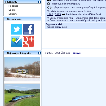
:. Kontakty
- úschova během přepravy
Redakce
- přeprava spoluzavazadel (do vyčerpání kapacit
Spolek
Ve vlaku jsou řazeny pouze vozy 2. třídy
Skupiny
1262
/
5315
Pardubice hl.n. - Havlíčkův Brod
V úseku Pardubice hl.n. - Stará Paka platí také jízd
:. Sledujte nás
V úseku Pardubice hl.n. - Jaroměř platí také jízdní d
Dopravce vlaku:
České dráhy, a.s.
;
© 2001 - 2026 ŽelPage -
správci
:. Nejnovější fotografie