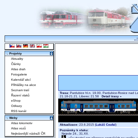
..
:. Projekty
Aktuality
Články
Atlas drah
Fotogalerie
Kalendář akcí
Přihlášky na akce
Seznam tratí
Trasa:
Pardubice hl.n. 19.00, Pardubice-Rosice nad L
Řazení vlaků
21.18-21.21, Liberec 21.58
Detail trasy »
eShop
Odkazy
RSS kanál
:. Weby
Atlas lokomotiv
Aktualizace:
23.6.2015 (
Lukáš Coufal
)
Atlas vozů
Poznámky k vlaku:
Nejede 24., 31.XII.
Nejkrásnější nádraží ČR
- vůz vhodný pro přepravu cestujících na vozíku,