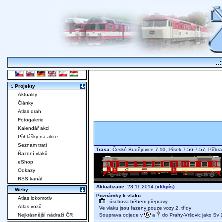
..
:. Projekty
Aktuality
Články
Atlas drah
Fotogalerie
Kalendář akcí
Přihlášky na akce
Seznam tratí
Trasa:
České Budějovice 7.10, Písek 7.56-7.57, Příbr
Řazení vlaků
eShop
Odkazy
RSS kanál
Aktualizace:
23.11.2014 (
xfilipís
)
:. Weby
Poznámky k vlaku:
Atlas lokomotiv
- úschova během přepravy
Atlas vozů
Ve vlaku jsou řazeny pouze vozy 2. třídy
Souprava odjede v
a
do Prahy-Vršovic jako Sv 
Nejkrásnější nádraží ČR