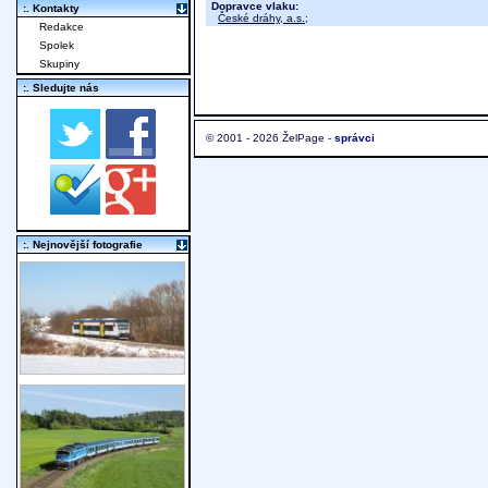
Dopravce vlaku:
:. Kontakty
České dráhy, a.s.
;
Redakce
Spolek
Skupiny
:. Sledujte nás
© 2001 - 2026 ŽelPage -
správci
:. Nejnovější fotografie