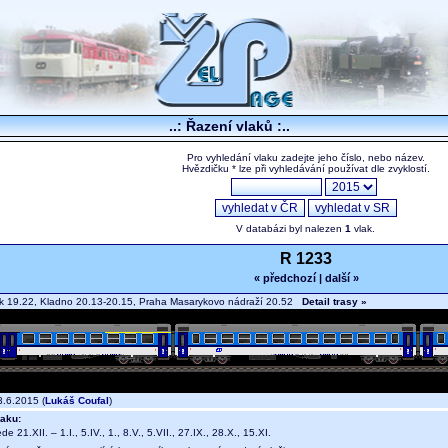
..: Řazení vlaků :..
Pro vyhledání vlaku zadejte jeho číslo, nebo název.
Hvězdičku * lze při vyhledávání používat dle zvyklostí.
V databázi byl nalezen
1
vlak.
R 1233
« předchozí
|
další »
 19.22, Kladno 20.13-20.15, Praha Masarykovo nádraží 20.52
Detail trasy »
.6.2015 (
Lukáš Coufal
)
aku:
ede 21.XII. – 1.I., 5.IV., 1., 8.V., 5.VII., 27.IX., 28.X., 15.XI.