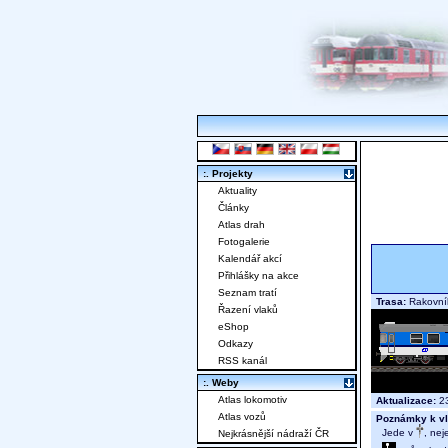
:. Projekty
Aktuality
Články
Atlas drah
Fotogalerie
Kalendář akcí
Přihlášky na akce
Seznam tratí
Trasa:
Rakovník
Řazení vlaků
eShop
Odkazy
RSS kanál
:. Weby
Atlas lokomotiv
Aktualizace:
23
Atlas vozů
Poznámky k vl
Jede v
, nej
Nejkrásnější nádraží ČR