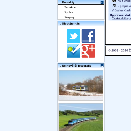
- vůz vhod
:. Kontakty
- přeprav
Redakce
V úseku Kladno
Spolek
Dopravce vlak
Skupiny
České dráhy, a
:. Sledujte nás
© 2001 - 2026 Ž
:. Nejnovější fotografie