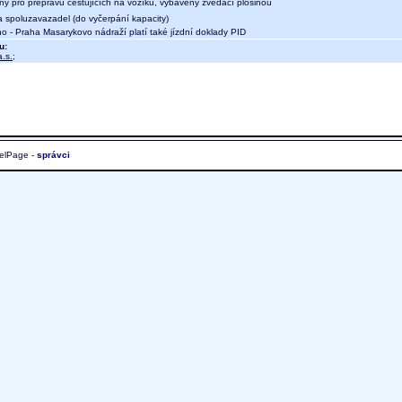
ný pro přepravu cestujících na vozíku, vybavený zvedací plošinou
a spoluzavazadel (do vyčerpání kapacity)
 - Praha Masarykovo nádraží platí také jízdní doklady PID
u:
.s.
;
elPage -
správci