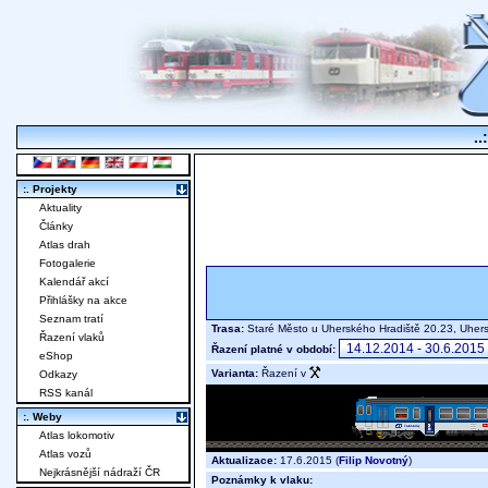
..
:. Projekty
Aktuality
Články
Atlas drah
Fotogalerie
Kalendář akcí
Přihlášky na akce
Seznam tratí
Trasa:
Staré Město u Uherského Hradiště 20.23, Uher
Řazení vlaků
Řazení platné v období:
eShop
Varianta:
Řazení v
Odkazy
RSS kanál
:. Weby
Atlas lokomotiv
Atlas vozů
Aktualizace:
17.6.2015 (
Filip Novotný
)
Nejkrásnější nádraží ČR
Poznámky k vlaku: