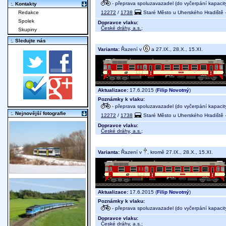
- přeprava spoluzavazadel (do vyčerpání kapacit
:. Kontakty
12272
/
1738
Staré Město u Uherského Hradiště -
Redakce
Spolek
Dopravce vlaku:
České dráhy, a.s.
;
Skupiny
:. Sledujte nás
Varianta:
Řazení v
a 27.IX., 28.X., 15.XI.
Aktualizace:
17.6.2015 (
Filip Novotný
)
Poznámky k vlaku:
- přeprava spoluzavazadel (do vyčerpání kapacit
:. Nejnovější fotografie
12272
/
1738
Staré Město u Uherského Hradiště -
Dopravce vlaku:
České dráhy, a.s.
;
Varianta:
Řazení v
, kromě 27.IX., 28.X., 15.XI.
Aktualizace:
17.6.2015 (
Filip Novotný
)
Poznámky k vlaku:
- přeprava spoluzavazadel (do vyčerpání kapacit
Dopravce vlaku:
České dráhy, a.s.
;