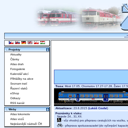
..
:. Projekty
Aktuality
Články
Atlas drah
Fotogalerie
Kalendář akcí
Přihlášky na akce
Seznam tratí
Trasa:
Most 17.05, Chomutov 17.27-17.28, Žatec 17.5
Řazení vlaků
eShop
Odkazy
RSS kanál
Aktualizace:
23.6.2015 (
Lukáš Coufal
)
:. Weby
Poznámky k vlaku:
Atlas lokomotiv
Nejede 24., 31.XII.
Atlas vozů
- vůz vhodný pro přepravu cestujících na vozíku,
Nejkrásnější nádraží ČR
- přeprava spoluzavazadel (do vyčerpání kapacit