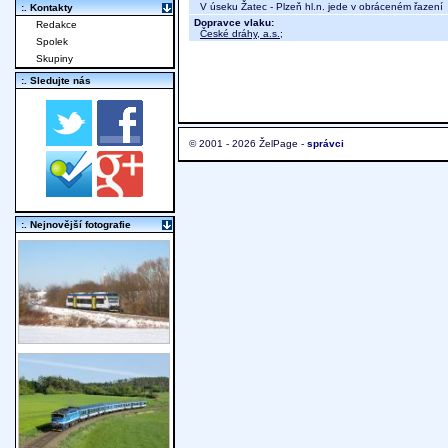
V úseku Žatec - Plzeň hl.n. jede v obráceném řazení
:. Kontakty
Dopravce vlaku:
Redakce
České dráhy, a.s.
;
Spolek
Skupiny
:. Sledujte nás
© 2001 - 2026 ŽelPage -
správci
:. Nejnovější fotografie