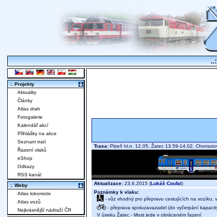
..
:. Projekty
Aktuality
Články
Atlas drah
Fotogalerie
Kalendář akcí
Přihlášky na akce
Seznam tratí
Trasa:
Plzeň hl.n. 12.05, Žatec 13.59-14.02, Chomut
Řazení vlaků
eShop
Odkazy
RSS kanál
Aktualizace:
23.6.2015 (
Lukáš Coufal
)
:. Weby
Poznámky k vlaku:
Atlas lokomotiv
- vůz vhodný pro přepravu cestujících na vozíku,
Atlas vozů
- přeprava spoluzavazadel (do vyčerpání kapacit
Nejkrásnější nádraží ČR
V úseku Žatec - Most jede v obráceném řazení