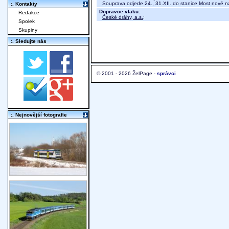
Souprava odjede 24., 31.XII. do stanice Most nové n
:. Kontakty
Dopravce vlaku:
Redakce
České dráhy, a.s.
;
Spolek
Skupiny
:. Sledujte nás
© 2001 - 2026 ŽelPage -
správci
:. Nejnovější fotografie