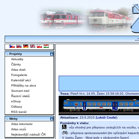
..
:. Projekty
Aktuality
Články
Atlas drah
Fotogalerie
Kalendář akcí
Přihlášky na akce
Seznam tratí
Trasa:
Plzeň hl.n. 14.05, Žatec 15.59-16.02, Chomut
Řazení vlaků
eShop
Odkazy
RSS kanál
Aktualizace:
23.6.2015 (
Lukáš Coufal
)
:. Weby
Poznámky k vlaku:
Atlas lokomotiv
- vůz vhodný pro přepravu cestujících na vozíku,
Atlas vozů
- přeprava spoluzavazadel (do vyčerpání kapacit
Nejkrásnější nádraží ČR
V úseku Žatec - Most jede v obráceném řazení