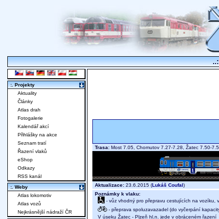
..
:. Projekty
Aktuality
Články
Atlas drah
Fotogalerie
Kalendář akcí
Přihlášky na akce
Seznam tratí
Trasa:
Most 7.05, Chomutov 7.27-7.28, Žatec 7.50-7.5
Řazení vlaků
eShop
Odkazy
RSS kanál
Aktualizace:
23.6.2015 (
Lukáš Coufal
)
:. Weby
Poznámky k vlaku:
Atlas lokomotiv
- vůz vhodný pro přepravu cestujících na vozíku,
Atlas vozů
- přeprava spoluzavazadel (do vyčerpání kapacit
Nejkrásnější nádraží ČR
V úseku Žatec - Plzeň hl.n. jede v obráceném řazení