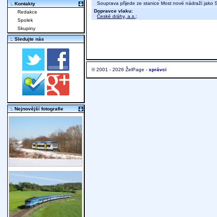
Souprava přijede ze stanice Most nové nádraží jako 
:. Kontakty
Dopravce vlaku:
Redakce
České dráhy, a.s.
;
Spolek
Skupiny
:. Sledujte nás
© 2001 - 2026 ŽelPage -
správci
:. Nejnovější fotografie