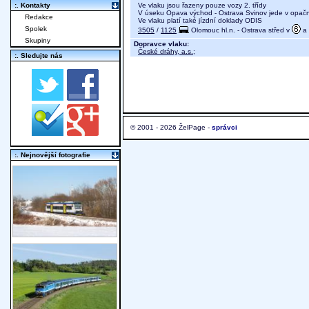
Ve vlaku jsou řazeny pouze vozy 2. třídy
:. Kontakty
V úseku Opava východ - Ostrava Svinov jede v opač
Redakce
Ve vlaku platí také jízdní doklady ODIS
Spolek
3505
/
1125
Olomouc hl.n. - Ostrava střed v
a
Skupiny
Dopravce vlaku:
České dráhy, a.s.
;
:. Sledujte nás
© 2001 - 2026 ŽelPage -
správci
:. Nejnovější fotografie