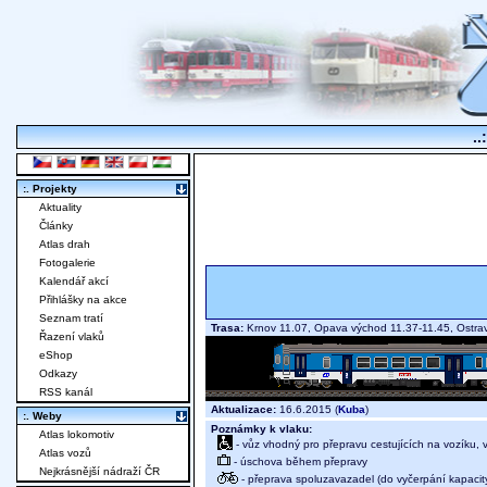
..
:. Projekty
Aktuality
Články
Atlas drah
Fotogalerie
Kalendář akcí
Přihlášky na akce
Seznam tratí
Trasa:
Krnov 11.07, Opava východ 11.37-11.45, Ostrav
Řazení vlaků
eShop
Odkazy
RSS kanál
Aktualizace:
16.6.2015 (
Kuba
)
:. Weby
Poznámky k vlaku:
Atlas lokomotiv
- vůz vhodný pro přepravu cestujících na vozíku,
Atlas vozů
- úschova během přepravy
Nejkrásnější nádraží ČR
- přeprava spoluzavazadel (do vyčerpání kapacit