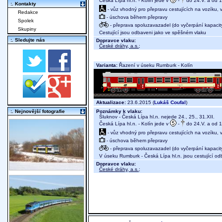
Česká Lípa hl.n. - Kolín jede v
-
do 24.V. a od 18
:. Kontakty
- vůz vhodný pro přepravu cestujících na vozíku,
Redakce
- úschova během přepravy
Spolek
- přeprava spoluzavazadel (do vyčerpání kapacit
Skupiny
Cestující jsou odbaveni jako ve spěšném vlaku
:. Sledujte nás
Dopravce vlaku:
České dráhy, a.s.
;
Varianta:
Řazení v úseku Rumburk - Kolín
Aktualizace:
23.6.2015 (
Lukáš Coufal
)
Poznámky k vlaku:
:. Nejnovější fotografie
Šluknov - Česká Lípa hl.n. nejede 24., 25., 31.XII.
Česká Lípa hl.n. - Kolín jede v
-
do 24.V. a od 18
- vůz vhodný pro přepravu cestujících na vozíku,
- úschova během přepravy
- přeprava spoluzavazadel (do vyčerpání kapacit
V úseku Rumburk - Česká Lípa hl.n. jsou cestující od
Dopravce vlaku:
České dráhy, a.s.
;