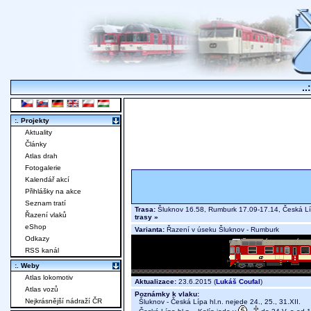
..
:. Projekty
Aktuality
Články
Atlas drah
Fotogalerie
Kalendář akcí
Přihlášky na akce
Seznam tratí
Trasa:
Šluknov 16.58, Rumburk 17.09-17.14, Česká Líp
Řazení vlaků
trasy »
eShop
Varianta:
Řazení v úseku Šluknov - Rumburk
Odkazy
RSS kanál
:. Weby
Atlas lokomotiv
Aktualizace:
23.6.2015 (
Lukáš Coufal
)
Atlas vozů
Poznámky k vlaku:
Nejkrásnější nádraží ČR
Šluknov - Česká Lípa hl.n. nejede 24., 25., 31.XII.