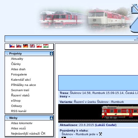
..
:. Projekty
Aktuality
Články
Atlas drah
Fotogalerie
Kalendář akcí
Přihlášky na akce
Seznam tratí
Trasa:
Šluknov 14.58, Rumburk 15.09-15.14, Česká Líp
Řazení vlaků
trasy »
eShop
Varianta:
Řazení v úseku Šluknov - Rumburk
Odkazy
RSS kanál
:. Weby
Atlas lokomotiv
Aktualizace:
23.6.2015 (
Lukáš Coufal
)
Atlas vozů
Poznámky k vlaku:
Nejkrásnější nádraží ČR
Šluknov - Rumburk jede v