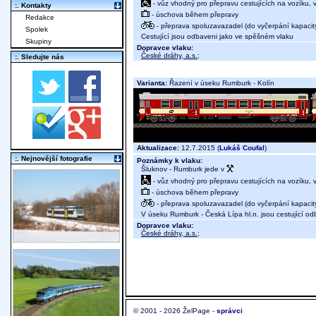
- vůz vhodný pro přepravu cestujících na vozíku,
:. Kontakty
- úschova během přepravy
Redakce
- přeprava spoluzavazadel (do vyčerpání kapacit
Spolek
Cestující jsou odbaveni jako ve spěšném vlaku
Skupiny
Dopravce vlaku:
České dráhy, a.s.
;
:. Sledujte nás
Varianta:
Řazení v úseku Rumburk - Kolín
Aktualizace:
12.7.2015 (
Lukáš Coufal
)
:. Nejnovější fotografie
Poznámky k vlaku:
Šluknov - Rumburk jede v
- vůz vhodný pro přepravu cestujících na vozíku,
- úschova během přepravy
- přeprava spoluzavazadel (do vyčerpání kapacit
V úseku Rumburk - Česká Lípa hl.n. jsou cestující od
Dopravce vlaku:
České dráhy, a.s.
;
© 2001 - 2026 ŽelPage -
správci