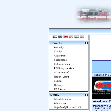
:. Projekty
Aktuality
Články
Atlas drah
Fotogalerie
Kalendář akcí
Přihlášky na akce
Seznam tratí
Trasa:
Kolín 9.
Řazení vlaků
eShop
Odkazy
RSS kanál
:. Weby
Atlas lokomotiv
Aktualizace:
27
Atlas vozů
Poznámky k vl
Nejkrásnější nádraží ČR
Jede 3.III. - 30