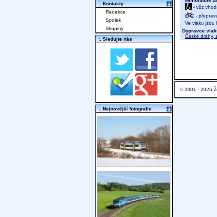
Mimořádně za
:. Kontakty
- vůz vhod
Redakce
- přeprav
Spolek
Ve vlaku jsou ř
Skupiny
Dopravce vlak
České dráhy, a
:. Sledujte nás
© 2001 - 2026 Ž
:. Nejnovější fotografie