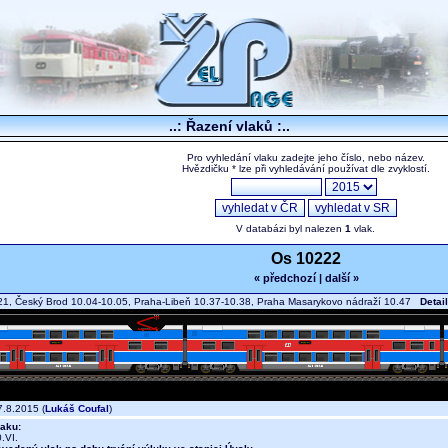
..: Řazení vlaků :..
Pro vyhledání vlaku zadejte jeho číslo, nebo název.
Hvězdičku * lze při vyhledávání používat dle zvyklostí.
V databázi byl nalezen
1
vlak.
Os 10222
« předchozí
|
další »
21, Český Brod 10.04-10.05, Praha-Libeň 10.37-10.38, Praha Masarykovo nádraží 10.47
Detail
.8.2015 (
Lukáš Coufal
)
aku:
.VI.