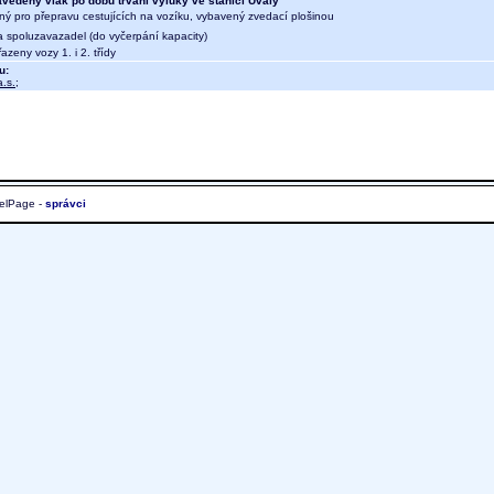
vedený vlak po dobu trvání výluky ve stanici Úvaly
ný pro přepravu cestujících na vozíku, vybavený zvedací plošinou
a spoluzavazadel (do vyčerpání kapacity)
azeny vozy 1. i 2. třídy
u:
.s.
;
elPage -
správci