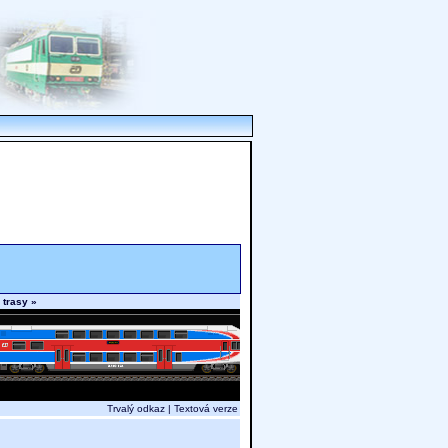
 trasy »
Trvalý odkaz
|
Textová verze