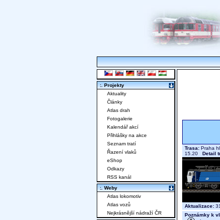
:. Projekty
Aktuality
Články
Atlas drah
Fotogalerie
Kalendář akcí
Přihlášky na akce
Seznam tratí
Trasa:
Praha hl
Řazení vlaků
15.20
Detail 
eShop
Odkazy
RSS kanál
:. Weby
Atlas lokomotiv
Atlas vozů
Aktualizace:
31
Nejkrásnější nádraží ČR
Poznámky k vl