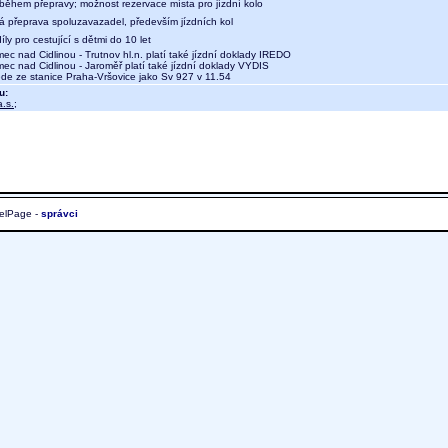
během přepravy; možnost rezervace místa pro jízdní kolo
ná přeprava spoluzavazadel, především jízdních kol
íly pro cestující s dětmi do 10 let
 nad Cidlinou - Trutnov hl.n. platí také jízdní doklady IREDO
c nad Cidlinou - Jaroměř platí také jízdní doklady VYDIS
de ze stanice Praha-Vršovice jako Sv 927 v 11.54
u:
.s.
;
elPage -
správci