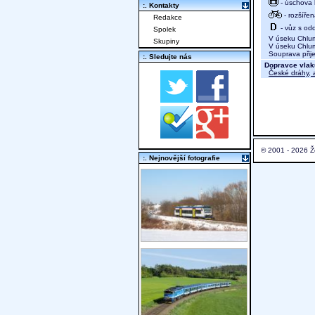
- úschova 
:. Kontakty
- rozšíře
Redakce
- vůz s odd
Spolek
V úseku Chlumec
Skupiny
V úseku Chlume
Souprava přije
:. Sledujte nás
Dopravce vlak
České dráhy, a
© 2001 - 2026 Ž
:. Nejnovější fotografie