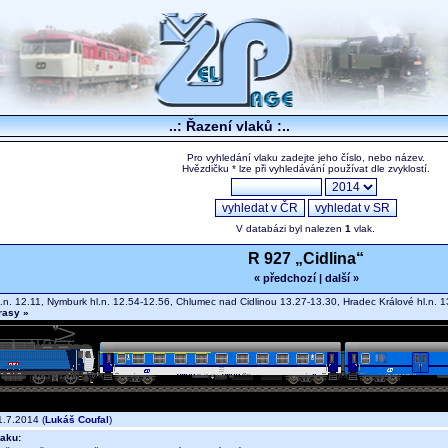
..: Řazení vlaků :..
Pro vyhledání vlaku zadejte jeho číslo, nebo název.
Hvězdičku * lze při vyhledávání používat dle zvyklostí.
V databázi byl nalezen
1
vlak.
R 927 „Cidlina“
« předchozí
|
další »
.n. 12.11, Nymburk hl.n. 12.54-12.56, Chlumec nad Cidlinou 13.27-13.30, Hradec Králové hl.n. 1
trasy »
.7.2014 (
Lukáš Coufal
)
aku: