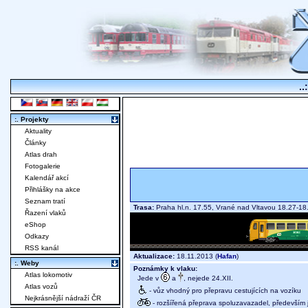
..
:. Projekty
Aktuality
Články
Atlas drah
Fotogalerie
Kalendář akcí
Přihlášky na akce
Seznam tratí
Trasa:
Praha hl.n. 17.55, Vrané nad Vltavou 18.27-
Řazení vlaků
eShop
Odkazy
RSS kanál
Aktualizace:
18.11.2013 (
Hafan
)
:. Weby
Poznámky k vlaku:
Atlas lokomotiv
Jede v
a
, nejede 24.XII.
Atlas vozů
- vůz vhodný pro přepravu cestujících na vozíku
Nejkrásnější nádraží ČR
- rozšířená přeprava spoluzavazadel, především j