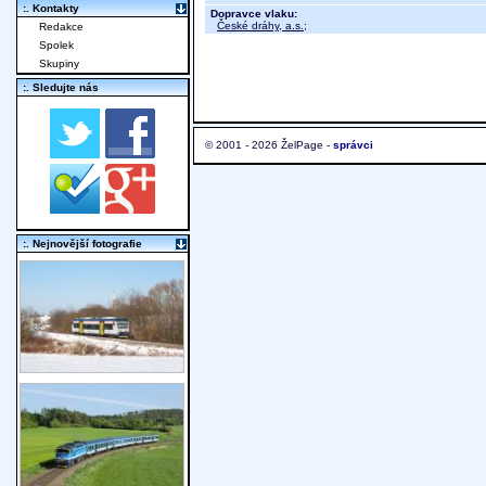
:. Kontakty
Dopravce vlaku:
České dráhy, a.s.
;
Redakce
Spolek
Skupiny
:. Sledujte nás
© 2001 - 2026 ŽelPage -
správci
:. Nejnovější fotografie