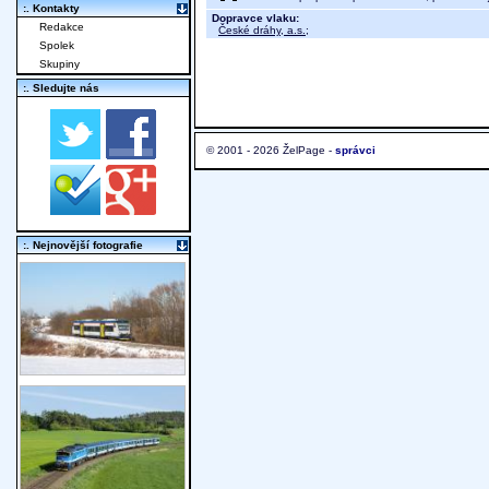
:. Kontakty
Dopravce vlaku:
Redakce
České dráhy, a.s.
;
Spolek
Skupiny
:. Sledujte nás
© 2001 - 2026 ŽelPage -
správci
:. Nejnovější fotografie