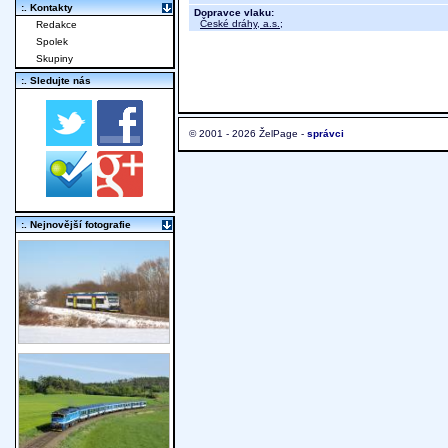
:. Kontakty
Dopravce vlaku:
České dráhy, a.s.
;
Redakce
Spolek
Skupiny
:. Sledujte nás
© 2001 - 2026 ŽelPage -
správci
:. Nejnovější fotografie