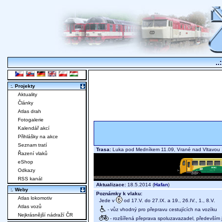
..
:. Projekty
Aktuality
Články
Atlas drah
Fotogalerie
Kalendář akcí
Přihlášky na akce
Seznam tratí
Trasa:
Luka pod Medníkem 11.09, Vrané nad Vltavou 
Řazení vlaků
eShop
Odkazy
RSS kanál
Aktualizace:
18.5.2014 (
Hafan
)
:. Weby
Poznámky k vlaku:
Atlas lokomotiv
Jede v
od 17.V. do 27.IX. a 19., 26.IV., 1., 8.V.
Atlas vozů
- vůz vhodný pro přepravu cestujících na vozíku
Nejkrásnější nádraží ČR
- rozšířená přeprava spoluzavazadel, především j