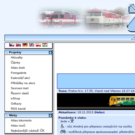
..
:. Projekty
Aktuality
Články
Atlas drah
Fotogalerie
Kalendář akcí
Přihlášky na akce
Seznam tratí
Trasa:
Praha hl.n. 17.55, Vrané nad Vltavou 18.27-
Řazení vlaků
eShop
Odkazy
RSS kanál
Aktualizace:
18.11.2013 (
Hafan
)
:. Weby
Poznámky k vlaku:
Atlas lokomotiv
Jede v
Atlas vozů
- vůz vhodný pro přepravu cestujících na vozíku
Nejkrásnější nádraží ČR
- rozšířená přeprava spoluzavazadel, především j