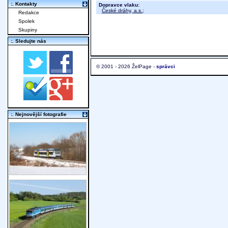
:. Kontakty
Dopravce vlaku:
České dráhy, a.s.
;
Redakce
Spolek
Skupiny
:. Sledujte nás
© 2001 - 2026 ŽelPage -
správci
:. Nejnovější fotografie