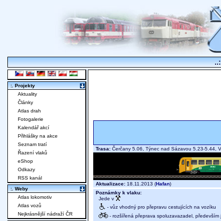
..
:. Projekty
Aktuality
Články
Atlas drah
Fotogalerie
Kalendář akcí
Přihlášky na akce
Seznam tratí
Trasa:
Čerčany 5.06, Týnec nad Sázavou 5.23-5.44, V
Řazení vlaků
eShop
Odkazy
RSS kanál
Aktualizace:
18.11.2013 (
Hafan
)
:. Weby
Poznámky k vlaku:
Atlas lokomotiv
Jede v
Atlas vozů
- vůz vhodný pro přepravu cestujících na vozíku
Nejkrásnější nádraží ČR
- rozšířená přeprava spoluzavazadel, především j