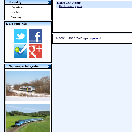
:. Kontakty
Dopravce vlaku:
České dráhy, a.s.
;
Redakce
Spolek
Skupiny
:. Sledujte nás
© 2001 - 2026 ŽelPage -
správci
:. Nejnovější fotografie