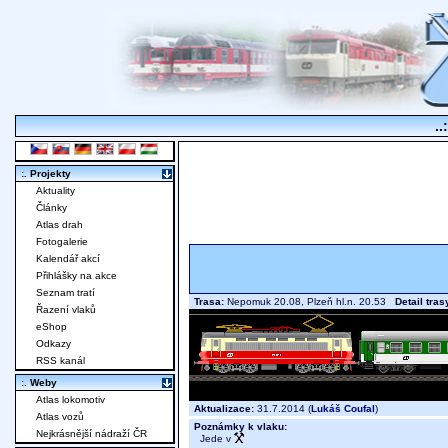
..
:. Projekty
Aktuality
Články
Atlas drah
Fotogalerie
Kalendář akcí
Přihlášky na akce
Seznam tratí
Trasa:
Nepomuk 20.08, Plzeň hl.n. 20.53
Detail tras
Řazení vlaků
eShop
Odkazy
RSS kanál
:. Weby
Atlas lokomotiv
Aktualizace:
31.7.2014 (
Lukáš Coufal
)
Atlas vozů
Poznámky k vlaku:
Nejkrásnější nádraží ČR
Jede v