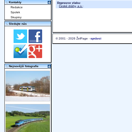
:. Kontakty
Dopravce vlaku:
České dráhy, a.s.
;
Redakce
Spolek
Skupiny
:. Sledujte nás
© 2001 - 2026 ŽelPage -
správci
:. Nejnovější fotografie