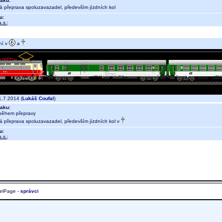
aku:
ná přeprava spoluzavazadel, především jízdních kol
u:
.s.
;
ní v
a
.7.2014 (
Lukáš Coufal
)
aku:
během přepravy
ná přeprava spoluzavazadel, především jízdních kol v
u:
.s.
;
elPage -
správci