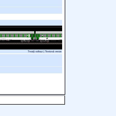
Trvalý odkaz
|
Textová verze