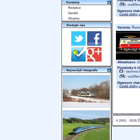
Poznámky k vl
:. Kontakty
- rozšíře
Redakce
Dopravce vlak
Spolek
České dráhy, a
Skupiny
:. Sledujte nás
Varianta:
Řaze
Aktualizace:
31
Poznámky k vl
:. Nejnovější fotografie
- úschova 
- rozšíře
Dopravce vlak
České dráhy, a
© 2001 - 2026 Ž