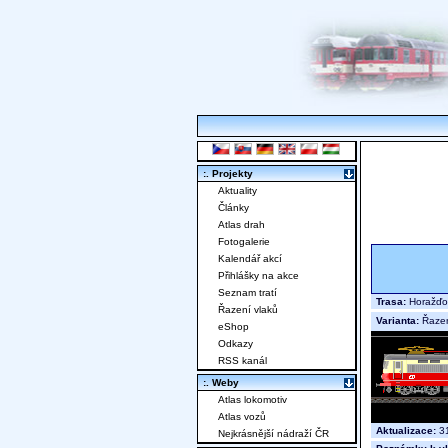
:. Projekty
Aktuality
Články
Atlas drah
Fotogalerie
Kalendář akcí
Přihlášky na akce
Seznam tratí
Trasa:
Horažďov
Řazení vlaků
Varianta:
Řaze
eShop
Odkazy
RSS kanál
:. Weby
Atlas lokomotiv
Atlas vozů
Aktualizace:
31
Nejkrásnější nádraží ČR