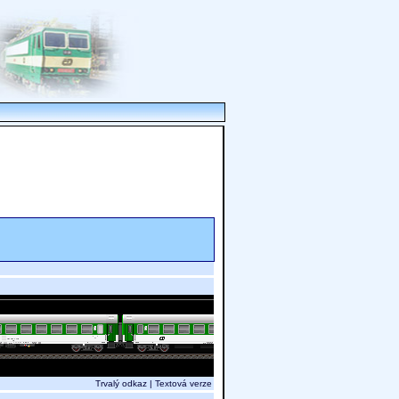
Trvalý odkaz
|
Textová verze