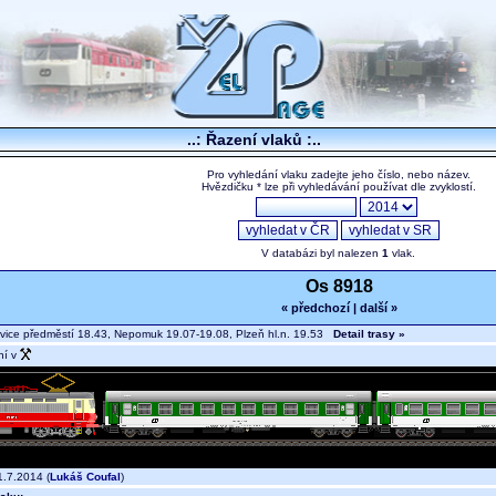
..: Řazení vlaků :..
Pro vyhledání vlaku zadejte jeho číslo, nebo název.
Hvězdičku * lze při vyhledávání používat dle zvyklostí.
V databázi byl nalezen
1
vlak.
Os 8918
« předchozí
|
další »
ice předměstí 18.43, Nepomuk 19.07-19.08, Plzeň hl.n. 19.53
Detail trasy »
ní v
.7.2014 (
Lukáš Coufal
)