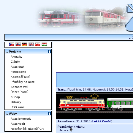
..
:. Projekty
Aktuality
Články
Atlas drah
Fotogalerie
Kalendář akcí
Přihlášky na akce
Seznam tratí
Trasa:
Plzeň hl.n. 14.08, Nepomuk 14.50-14.51, Hor
Řazení vlaků
eShop
Odkazy
RSS kanál
:. Weby
Atlas lokomotiv
Aktualizace:
31.7.2014 (
Lukáš Coufal
)
Atlas vozů
Poznámky k vlaku:
Nejkrásnější nádraží ČR
Jede v