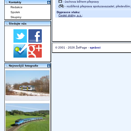
- úschova během přepravy
:. Kontakty
- rozšířená přeprava spoluzavazadel, především j
Redakce
Dopravce vlaku:
Spolek
České dráhy, a.s.
;
Skupiny
:. Sledujte nás
© 2001 - 2026 ŽelPage -
správci
:. Nejnovější fotografie