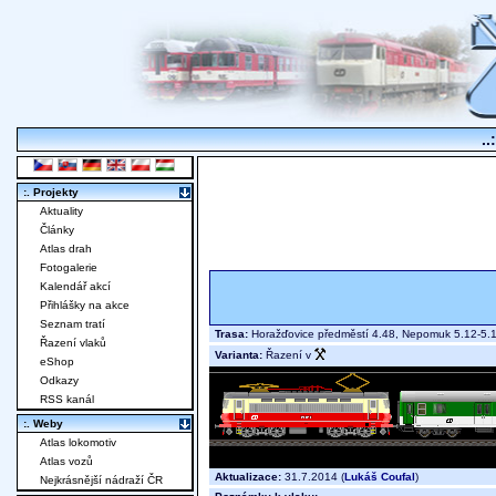
..
:. Projekty
Aktuality
Články
Atlas drah
Fotogalerie
Kalendář akcí
Přihlášky na akce
Seznam tratí
Trasa:
Horažďovice předměstí 4.48, Nepomuk 5.12-5.1
Řazení vlaků
Varianta:
Řazení v
eShop
Odkazy
RSS kanál
:. Weby
Atlas lokomotiv
Atlas vozů
Aktualizace:
31.7.2014 (
Lukáš Coufal
)
Nejkrásnější nádraží ČR