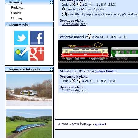
Poznámky k vlaku:
:. Kontakty
Jede v
,
a 24.XII., 1., 8.V., 28.X.
Redakce
- úschova během přepravy
Spolek
- rozšířená přeprava spoluzavazadel, především j
Skupiny
Dopravce vlaku:
České dráhy, a.s.
;
:. Sledujte nás
Varianta:
Řazení v
a 24.XII., 1., 8.V., 28.X.
:. Nejnovější fotografie
Aktualizace:
31.7.2014 (
Lukáš Coufal
)
Poznámky k vlaku:
Jede v
,
a 24.XII., 1., 8.V., 28.X.
Dopravce vlaku:
České dráhy, a.s.
;
© 2001 - 2026 ŽelPage -
správci