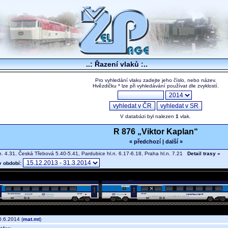
..: Řazení vlaků :..
Pro vyhledání vlaku zadejte jeho číslo, nebo název.
Hvězdičku * lze při vyhledávání používat dle zvyklostí.
V databázi byl nalezen
1
vlak.
R 876 „Viktor Kaplan“
« předchozí
|
další »
n. 4.31, Česká Třebová 5.40-5.41, Pardubice hl.n. 6.17-6.18, Praha hl.n. 7.21
Detail trasy »
v období:
.6.2014 (
mat.mt
)