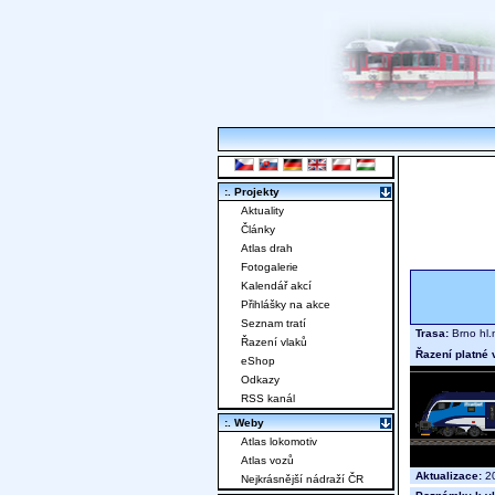
:. Projekty
Aktuality
Články
Atlas drah
Fotogalerie
Kalendář akcí
Přihlášky na akce
Seznam tratí
Trasa:
Brno hl.
Řazení vlaků
Řazení platné 
eShop
Odkazy
RSS kanál
:. Weby
Atlas lokomotiv
Atlas vozů
Aktualizace:
20
Nejkrásnější nádraží ČR