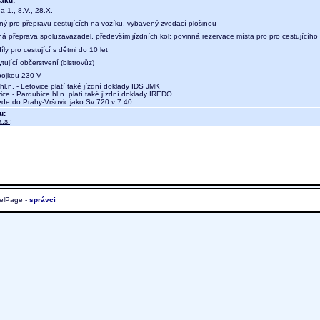
aku:
a 1., 8.V., 28.X.
ný pro přepravu cestujících na vozíku, vybavený zvedací plošinou
ná přeprava spoluzavazadel, především jízdních kol; povinná rezervace místa pro pro cestujícího
íly pro cestující s dětmi do 10 let
tující občerstvení (bistrovůz)
ípojkou 230 V
.n. - Letovice platí také jízdní doklady IDS JMK
e - Pardubice hl.n. platí také jízdní doklady IREDO
e do Prahy-Vršovic jako Sv 720 v 7.40
u:
.s.
;
elPage -
správci