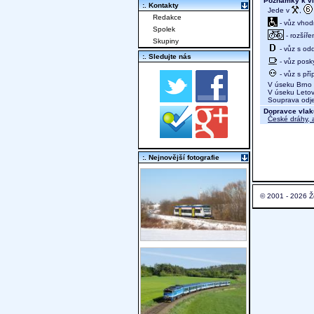
Poznámky k vl
:. Kontakty
Jede v
,
Redakce
- vůz vhod
Spolek
- rozšíře
Skupiny
- vůz s odd
:. Sledujte nás
- vůz posky
- vůz s př
V úseku Brno hl
V úseku Letovic
Souprava odjed
Dopravce vlak
České dráhy, a
:. Nejnovější fotografie
© 2001 - 2026 Ž