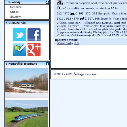
:. Kontakty
- rozšířená přeprava spoluzavazadel, především 
Redakce
- vůz s oddíly pro cestující s dětmi do 10 let
Spolek
912
/
870
č. 369, 370, 372 Šumperk - Praha hl.n.
Skupiny
1412
/
912
/
870
č. 367, 368 Jeseník - Praha hl.n
V úseku Brno hl.n. – Březová nad Svitavou platí také
:. Sledujte nás
V úseku Letovice – Přelouč platí také jízdní doklady
V úseku Pardubice hl.n. – Přelouč platí také jízdní d
Souprava odjede do Prahy ONJ-vj. jako Sv 870 v 14.
V Ústí nad Orlicí zastavuje do 15.III. a od 17.XI., v Ús
Dopravce vlaku:
České dráhy, a.s.
;
:. Nejnovější fotografie
© 2001 - 2026 ŽelPage -
správci