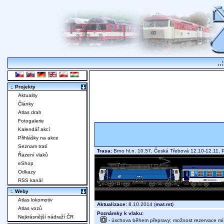
..
:. Projekty
Aktuality
Články
Atlas drah
Fotogalerie
Kalendář akcí
Přihlášky na akce
Seznam tratí
Trasa:
Brno hl.n. 10.57, Česká Třebová 12.10-12.11, 
Řazení vlaků
eShop
Odkazy
RSS kanál
:. Weby
Atlas lokomotiv
Aktualizace:
8.10.2014 (
mat.mt
)
Atlas vozů
Poznámky k vlaku:
Nejkrásnější nádraží ČR
- úschova během přepravy; možnost rezervace míst