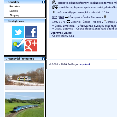
:. Kontakty
- úschova během přepravy; možnost rezervace míst
Redakce
- rozšířená přeprava spoluzavazadel, především 
Spolek
- vůz s oddíly pro cestující s dětmi do 10 let
Skupiny
902
/
878
Šumperk - Česká Třebová v
:. Sledujte nás
1402
/
878
Jeseník - Česká Třebová v
, kromě 2
V úseku Brno hl.n. – Březová nad Svitavou platí také
V úseku Letovice – Česká Třebová platí také jízdní 
Dopravce vlaku:
České dráhy, a.s.
;
:. Nejnovější fotografie
© 2001 - 2026 ŽelPage -
správci