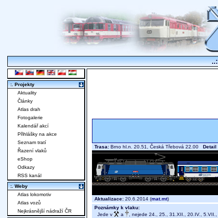
..
:. Projekty
Aktuality
Články
Atlas drah
Fotogalerie
Kalendář akcí
Přihlášky na akce
Seznam tratí
Trasa:
Brno hl.n. 20.51, Česká Třebová 22.00
Detail
Řazení vlaků
eShop
Odkazy
RSS kanál
:. Weby
Atlas lokomotiv
Aktualizace:
20.6.2014 (
mat.mt
)
Atlas vozů
Poznámky k vlaku:
Nejkrásnější nádraží ČR
Jede v
a
, nejede 24., 25., 31.XII., 20.IV., 5.VII.,