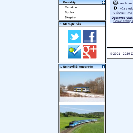
:. Kontakty
- úschova 
Redakce
- vůz s odd
Spolek
V úseku Brno h
Skupiny
Dopravce vlak
České dráhy, a
:. Sledujte nás
© 2001 - 2026 Ž
:. Nejnovější fotografie