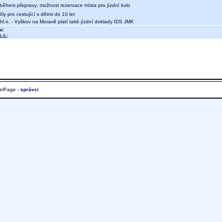
během přepravy; možnost rezervace místa pro jízdní kolo
íly pro cestující s dětmi do 10 let
l.n. - Vyškov na Moravě platí také jízdní doklady IDS JMK
u:
.s.
;
elPage -
správci