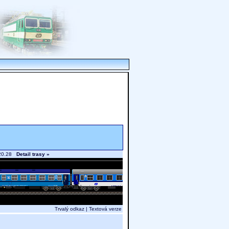
n 20.28
Detail trasy »
Trvalý odkaz
|
Textová verze