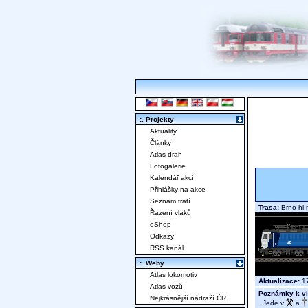
:. Projekty
Aktuality
Články
Atlas drah
Fotogalerie
Kalendář akcí
Přihlášky na akce
Seznam tratí
Trasa:
Brno hl.
Řazení vlaků
eShop
Odkazy
RSS kanál
:. Weby
Atlas lokomotiv
Aktualizace:
17
Atlas vozů
Poznámky k vl
Nejkrásnější nádraží ČR
Jede v
a