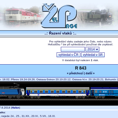
..: Řazení vlaků :..
Pro vyhledání vlaku zadejte jeho číslo, nebo název.
Hvězdičku * lze při vyhledávání používat dle zvyklostí.
V databázi byl nalezen
1
vlak.
R 843
« předchozí
|
další »
n. 18.02, Přerov 19.24-19.26, Ostrava-Svinov 20.10-20.12, Ostrava hl.n. 20.19-20.21, Bohumí
.6.2014 (
Hafan
)
aku:
, nejede 24., 25., 31.XII., 20.IV., 5.VII., 16.XI.