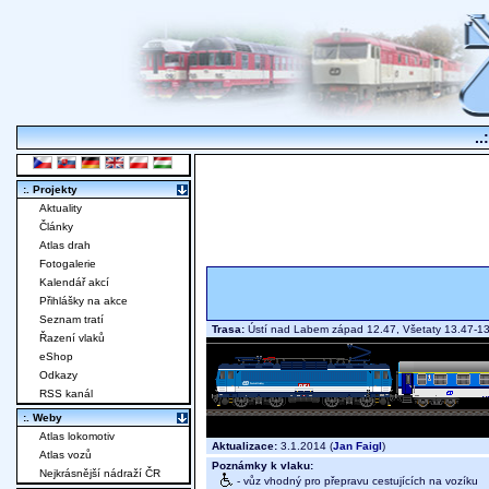
..
:. Projekty
Aktuality
Články
Atlas drah
Fotogalerie
Kalendář akcí
Přihlášky na akce
Seznam tratí
Trasa:
Ústí nad Labem západ 12.47, Všetaty 13.47-13
Řazení vlaků
eShop
Odkazy
RSS kanál
:. Weby
Atlas lokomotiv
Aktualizace:
3.1.2014 (
Jan Faigl
)
Atlas vozů
Poznámky k vlaku:
Nejkrásnější nádraží ČR
- vůz vhodný pro přepravu cestujících na vozíku