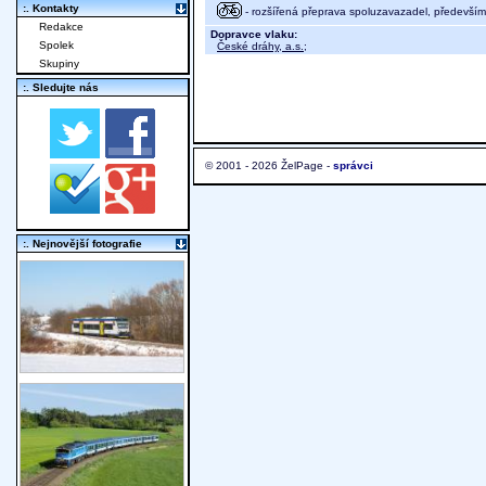
:. Kontakty
- rozšířená přeprava spoluzavazadel, především 
Redakce
Dopravce vlaku:
Spolek
České dráhy, a.s.
;
Skupiny
:. Sledujte nás
© 2001 - 2026 ŽelPage -
správci
:. Nejnovější fotografie