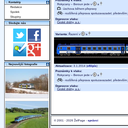
Poznámky k vlaku:
:. Kontakty
Rokycany – Beroun jede v
a
Redakce
- úschova během přepravy
Spolek
- rozšířená přeprava spoluzavazadel, především j
Skupiny
Dopravce vlaku:
České dráhy, a.s.
;
:. Sledujte nás
Varianta:
Řazení v
a
:. Nejnovější fotografie
Aktualizace:
3.1.2014 (
xfilipís
)
Poznámky k vlaku:
Rokycany – Beroun jede v
a
- rozšířená přeprava spoluzavazadel, především j
Dopravce vlaku:
České dráhy, a.s.
;
© 2001 - 2026 ŽelPage -
správci