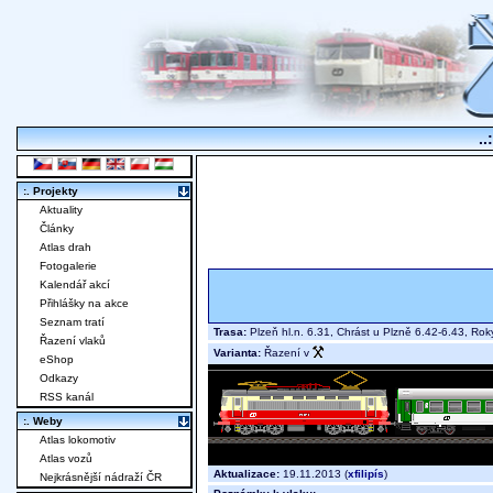
..
:. Projekty
Aktuality
Články
Atlas drah
Fotogalerie
Kalendář akcí
Přihlášky na akce
Seznam tratí
Trasa:
Plzeň hl.n. 6.31, Chrást u Plzně 6.42-6.43, R
Řazení vlaků
Varianta:
Řazení v
eShop
Odkazy
RSS kanál
:. Weby
Atlas lokomotiv
Atlas vozů
Aktualizace:
19.11.2013 (
xfilipís
)
Nejkrásnější nádraží ČR