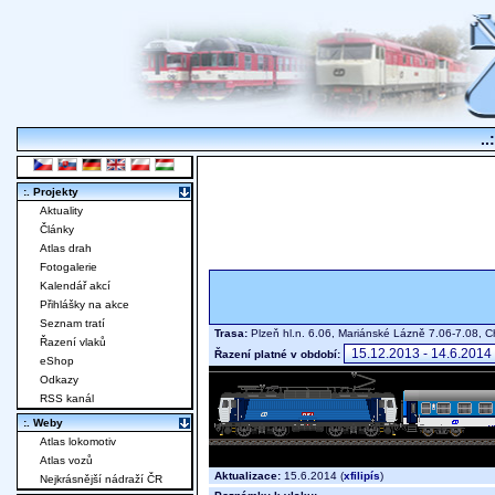
..
:. Projekty
Aktuality
Články
Atlas drah
Fotogalerie
Kalendář akcí
Přihlášky na akce
Seznam tratí
Trasa:
Plzeň hl.n. 6.06, Mariánské Lázně 7.06-7.08,
Řazení vlaků
Řazení platné v období:
eShop
Odkazy
RSS kanál
:. Weby
Atlas lokomotiv
Atlas vozů
Aktualizace:
15.6.2014 (
xfilipís
)
Nejkrásnější nádraží ČR