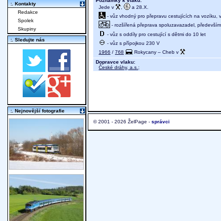
Poznámky k vlaku:
:. Kontakty
Jede v
,
a 28.X.
Redakce
- vůz vhodný pro přepravu cestujících na vozíku,
Spolek
- rozšířená přeprava spoluzavazadel, především j
Skupiny
- vůz s oddíly pro cestující s dětmi do 10 let
:. Sledujte nás
- vůz s přípojkou 230 V
1966
/
768
Rokycany – Cheb v
Dopravce vlaku:
České dráhy, a.s.
;
:. Nejnovější fotografie
© 2001 - 2026 ŽelPage -
správci