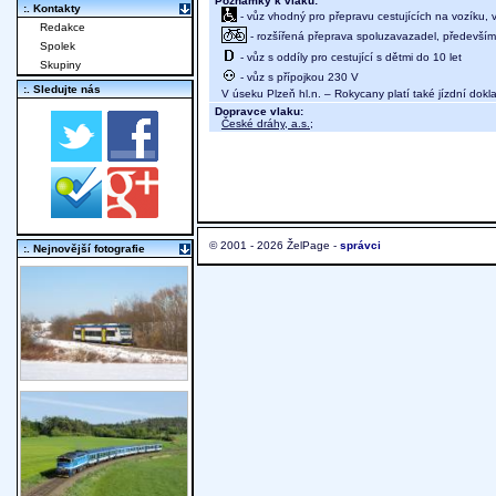
Poznámky k vlaku:
:. Kontakty
- vůz vhodný pro přepravu cestujících na vozíku,
Redakce
- rozšířená přeprava spoluzavazadel, především j
Spolek
- vůz s oddíly pro cestující s dětmi do 10 let
Skupiny
- vůz s přípojkou 230 V
:. Sledujte nás
V úseku Plzeň hl.n. – Rokycany platí také jízdní dokla
Dopravce vlaku:
České dráhy, a.s.
;
© 2001 - 2026 ŽelPage -
správci
:. Nejnovější fotografie