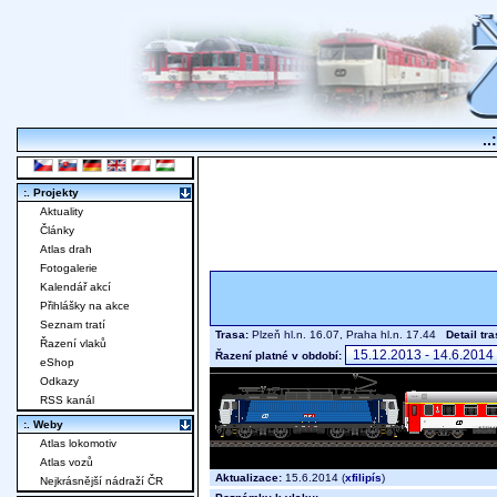
..
:. Projekty
Aktuality
Články
Atlas drah
Fotogalerie
Kalendář akcí
Přihlášky na akce
Seznam tratí
Trasa:
Plzeň hl.n. 16.07, Praha hl.n. 17.44
Detail tr
Řazení vlaků
Řazení platné v období:
eShop
Odkazy
RSS kanál
:. Weby
Atlas lokomotiv
Atlas vozů
Aktualizace:
15.6.2014 (
xfilipís
)
Nejkrásnější nádraží ČR