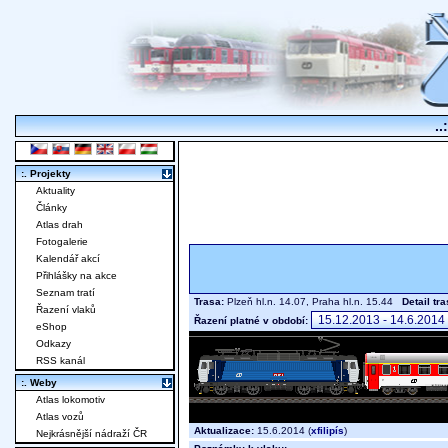
..
:. Projekty
Aktuality
Články
Atlas drah
Fotogalerie
Kalendář akcí
Přihlášky na akce
Seznam tratí
Trasa:
Plzeň hl.n. 14.07, Praha hl.n. 15.44
Detail tr
Řazení vlaků
Řazení platné v období:
eShop
Odkazy
RSS kanál
:. Weby
Atlas lokomotiv
Atlas vozů
Aktualizace:
15.6.2014 (
xfilipís
)
Nejkrásnější nádraží ČR