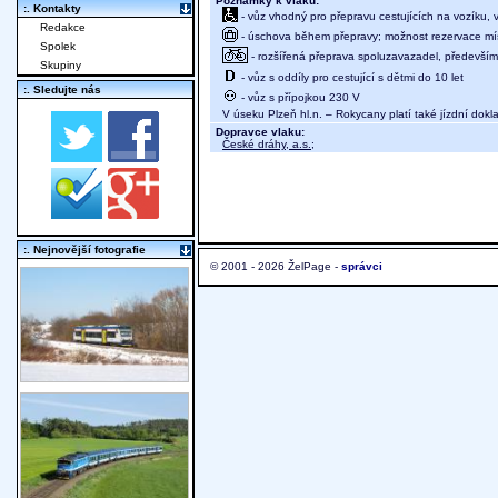
Poznámky k vlaku:
:. Kontakty
- vůz vhodný pro přepravu cestujících na vozíku,
Redakce
- úschova během přepravy; možnost rezervace míst
Spolek
- rozšířená přeprava spoluzavazadel, především j
Skupiny
- vůz s oddíly pro cestující s dětmi do 10 let
:. Sledujte nás
- vůz s přípojkou 230 V
V úseku Plzeň hl.n. – Rokycany platí také jízdní dokla
Dopravce vlaku:
České dráhy, a.s.
;
:. Nejnovější fotografie
© 2001 - 2026 ŽelPage -
správci