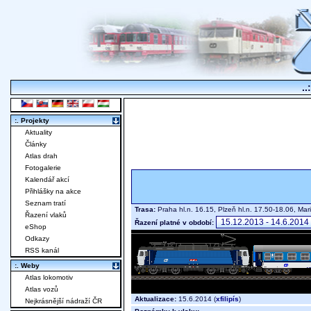
..
:. Projekty
Aktuality
Články
Atlas drah
Fotogalerie
Kalendář akcí
Přihlášky na akce
Seznam tratí
Trasa:
Praha hl.n. 16.15, Plzeň hl.n. 17.50-18.06, 
Řazení vlaků
Řazení platné v období:
eShop
Odkazy
RSS kanál
:. Weby
Atlas lokomotiv
Atlas vozů
Aktualizace:
15.6.2014 (
xfilipís
)
Nejkrásnější nádraží ČR