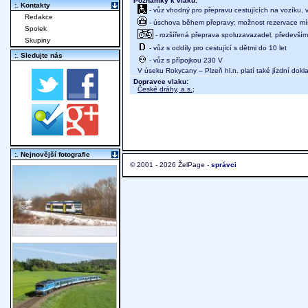
Poznámky k vlaku:
:. Kontakty
- vůz vhodný pro přepravu cestujících na vozíku,
Redakce
- úschova během přepravy; možnost rezervace míst
Spolek
- rozšířená přeprava spoluzavazadel, především j
Skupiny
- vůz s oddíly pro cestující s dětmi do 10 let
:. Sledujte nás
- vůz s přípojkou 230 V
V úseku Rokycany – Plzeň hl.n. platí také jízdní dokla
Dopravce vlaku:
České dráhy, a.s.
;
:. Nejnovější fotografie
© 2001 - 2026 ŽelPage -
správci