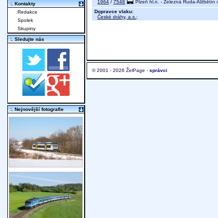
1964
/
7548
Plzeň hl.n. - Železná Ruda-Alžbětín
:. Kontakty
Dopravce vlaku:
Redakce
České dráhy, a.s.
;
Spolek
Skupiny
:. Sledujte nás
© 2001 - 2026 ŽelPage -
správci
:. Nejnovější fotografie