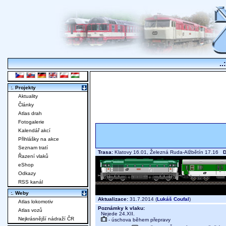
..
:. Projekty
Aktuality
Články
Atlas drah
Fotogalerie
Kalendář akcí
Přihlášky na akce
Seznam tratí
Trasa:
Klatovy 16.01, Železná Ruda-Alžbětín 17.16
D
Řazení vlaků
eShop
Odkazy
RSS kanál
:. Weby
Aktualizace:
31.7.2014 (
Lukáš Coufal
)
Atlas lokomotiv
Poznámky k vlaku:
Atlas vozů
Nejede 24.XII.
Nejkrásnější nádraží ČR
- úschova během přepravy