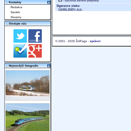
- úschova během přepravy
:. Kontakty
Dopravce vlaku:
Redakce
České dráhy, a.s.
;
Spolek
Skupiny
:. Sledujte nás
© 2001 - 2026 ŽelPage -
správci
:. Nejnovější fotografie