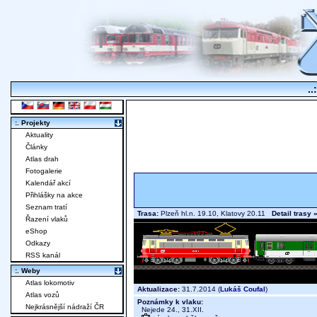
..
:. Projekty
Aktuality
Články
Atlas drah
Fotogalerie
Kalendář akcí
Přihlášky na akce
Seznam tratí
Trasa:
Plzeň hl.n. 19.10, Klatovy 20.11
Detail trasy 
Řazení vlaků
eShop
Odkazy
RSS kanál
:. Weby
Atlas lokomotiv
Aktualizace:
31.7.2014 (
Lukáš Coufal
)
Atlas vozů
Poznámky k vlaku:
Nejkrásnější nádraží ČR
Nejede 24., 31.XII.