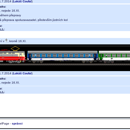
.7.2014 (
Lukáš Coufal
)
aku:
, nejede 16.XI.
během přepravy
ná přeprava spoluzavazadel, především jízdních kol
u:
.s.
;
ní v
, kromě 16.XI.
.7.2014 (
Lukáš Coufal
)
aku:
, nejede 16.XI.
u:
.s.
;
elPage -
správci