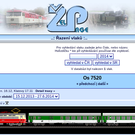
..: Řazení vlaků :..
Pro vyhledání vlaku zadejte jeho číslo, nebo název.
Hvězdičku * lze při vyhledávání používat dle zvyklostí.
V databázi byl nalezen
1
vlak.
Os 7520
« předchozí
|
další »
.n. 16.12, Klatovy 17.11
Detail trasy »
v období:
ní v