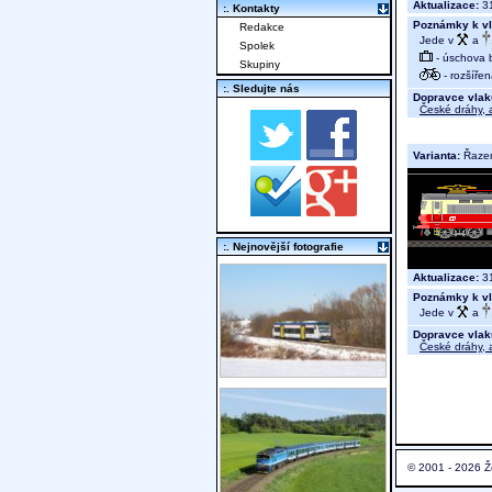
Aktualizace:
31
:. Kontakty
Poznámky k vl
Redakce
Jede v
a
Spolek
- úschova 
Skupiny
- rozšíře
:. Sledujte nás
Dopravce vlak
České dráhy, a
Varianta:
Řaze
:. Nejnovější fotografie
Aktualizace:
31
Poznámky k vl
Jede v
a
Dopravce vlak
České dráhy, a
© 2001 - 2026 Ž