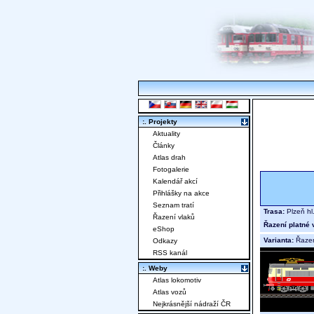
:. Projekty
Aktuality
Články
Atlas drah
Fotogalerie
Kalendář akcí
Přihlášky na akce
Seznam tratí
Trasa:
Plzeň hl
Řazení vlaků
Řazení platné 
eShop
Varianta:
Řaze
Odkazy
RSS kanál
:. Weby
Atlas lokomotiv
Atlas vozů
Nejkrásnější nádraží ČR