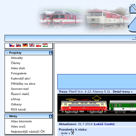
..
:. Projekty
Aktuality
Články
Atlas drah
Fotogalerie
Kalendář akcí
Přihlášky na akce
Seznam tratí
Trasa:
Plzeň hl.n. 4.12, Klatovy 5.11
Detail trasy »
Řazení vlaků
eShop
Odkazy
RSS kanál
:. Weby
Atlas lokomotiv
Aktualizace:
31.7.2014 (
Lukáš Coufal
)
Atlas vozů
Poznámky k vlaku:
Nejkrásnější nádraží ČR
Jede v