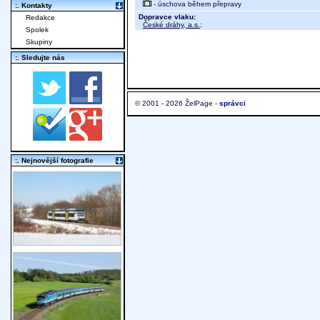
- úschova během přepravy
:. Kontakty
Dopravce vlaku:
Redakce
České dráhy, a.s.
;
Spolek
Skupiny
:. Sledujte nás
© 2001 - 2026 ŽelPage -
správci
:. Nejnovější fotografie