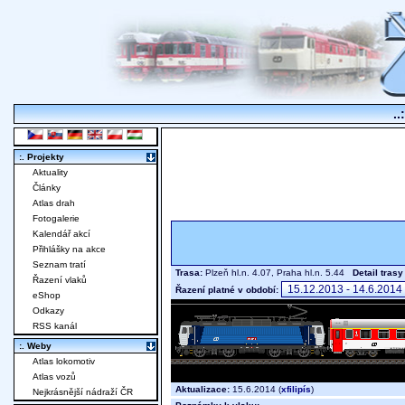
..
:. Projekty
Aktuality
Články
Atlas drah
Fotogalerie
Kalendář akcí
Přihlášky na akce
Seznam tratí
Trasa:
Plzeň hl.n. 4.07, Praha hl.n. 5.44
Detail trasy
Řazení vlaků
Řazení platné v období:
eShop
Odkazy
RSS kanál
:. Weby
Atlas lokomotiv
Atlas vozů
Aktualizace:
15.6.2014 (
xfilipís
)
Nejkrásnější nádraží ČR