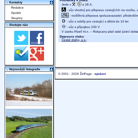
Poznámky k vlaku:
:. Kontakty
Jede v
,
a 28.X.
Redakce
- vůz vhodný pro přepravu cestujících na vozíku,
Spolek
- rozšířená přeprava spoluzavazadel, především j
Skupiny
- vůz s oddíly pro cestující s dětmi do 10 let
:. Sledujte nás
- vůz s přípojkou 230 V
V úseku Plzeň hl.n. – Rokycany platí také jízdní dokla
Dopravce vlaku:
České dráhy, a.s.
;
:. Nejnovější fotografie
© 2001 - 2026 ŽelPage -
správci