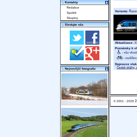
:. Kontakty
Redakce
Varianta:
Řaze
Spolek
Skupiny
:. Sledujte nás
Aktualizace:
31
Poznámky k vl
- vůz vhod
- rozšíře
Dopravce vlak
České dráhy, a
:. Nejnovější fotografie
© 2001 - 2026 Ž