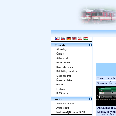
:. Projekty
Aktuality
Články
Atlas drah
Fotogalerie
Kalendář akcí
Přihlášky na akce
Seznam tratí
Trasa:
Plzeň hl
Řazení vlaků
Varianta:
Řaze
eShop
Odkazy
RSS kanál
:. Weby
Atlas lokomotiv
Aktualizace:
31
Atlas vozů
Dopravce vlak
Nejkrásnější nádraží ČR
České dráhy, a