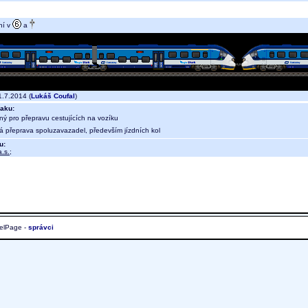
ní v
a
.7.2014 (
Lukáš Coufal
)
aku:
ný pro přepravu cestujících na vozíku
ná přeprava spoluzavazadel, především jízdních kol
u:
.s.
;
elPage -
správci