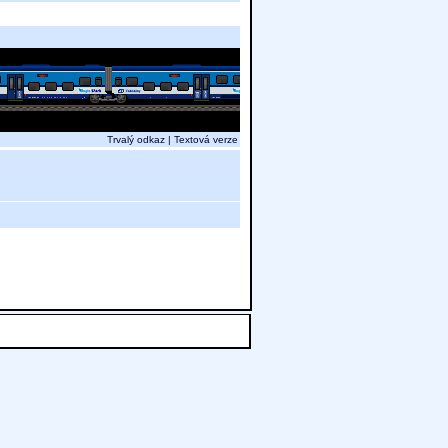
Trvalý odkaz
|
Textová verze