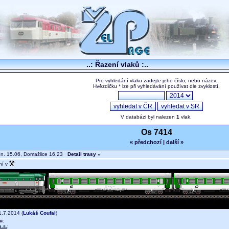
..: Řazení vlaků :..
Pro vyhledání vlaku zadejte jeho číslo, nebo název.
Hvězdičku * lze při vyhledávání používat dle zvyklostí.
V databázi byl nalezen
1
vlak.
Os 7414
« předchozí
|
další »
.n. 15.06, Domažlice 16.23
Detail trasy »
ní v
.7.2014 (
Lukáš Coufal
)
u:
.s.
;